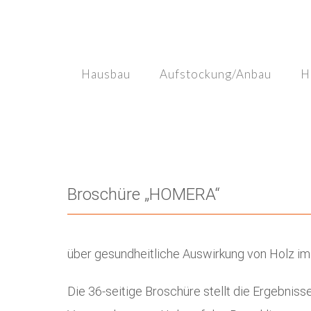
Skip
to
content
Hausbau
Aufstockung/Anbau
H
Broschüre „HOMERA“
über gesundheitliche Auswirkung von Holz im
Die 36-seitige Broschüre stellt die Ergebnis