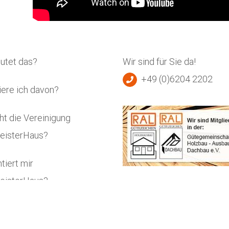
utet das?
Wir sind für Sie da!
+49 (0)6204 2202
iere ich davon?
ht die Vereinigung
isterHaus?
tiert mir
isterHaus?