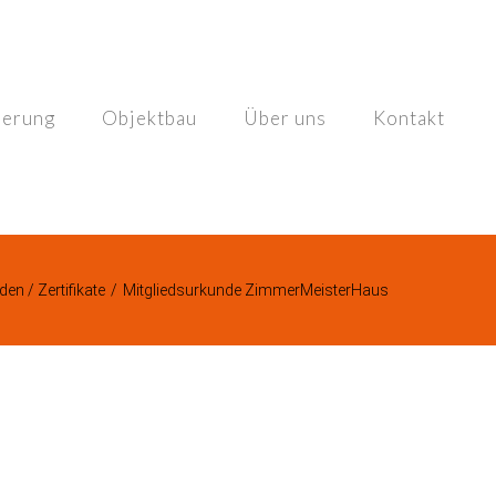
ierung
Objektbau
Über uns
Kontakt
en / Zertifikate
/
Mitgliedsurkunde ZimmerMeisterHaus