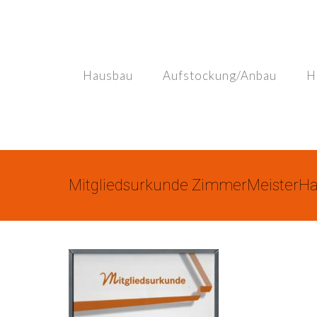
Skip
to
content
Hausbau
Aufstockung/Anbau
H
Mitgliedsurkunde ZimmerMeisterH