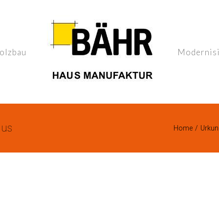
olzbau
Modernis
aus
Home
/
Urkund