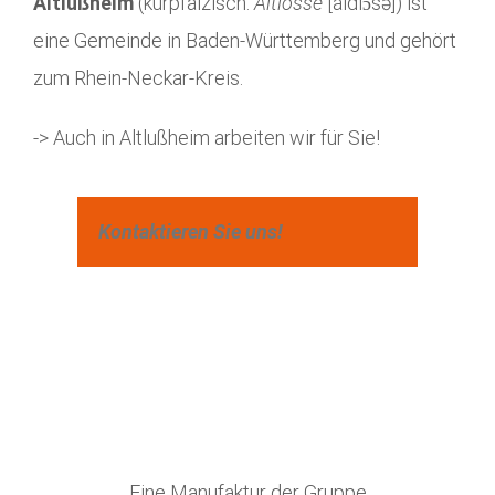
Altlußheim
(kurpfälzisch:
Altlosse
[
aldlɔsə
]) ist
eine Gemeinde in Baden-Württemberg und gehört
zum Rhein-Neckar-Kreis.
-> Auch in Altlußheim arbeiten wir für Sie!
Kontaktieren Sie uns!
Eine Manufaktur der Gruppe