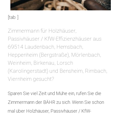
[tab: ]
Zimmermann für Holzhäuser,
Passivhäuser / KfW-Effizienzhäuser aus
69514 Laudenbach, Hemsbach,
Heppenheim (Bergstraße), Mörlenbach,
Weinheim, Birkenau, Lorsch
(Karolingerstadt) und Bensheim, Rimbach,
Viernheim gesucht?
Sparen Sie viel Zeit und Mühe ein, rufen Sie die
Zimmermann der BÄHR zu sich. Wenn Sie schon
mal über Holzhäuser, Passivhäuser / KfW-