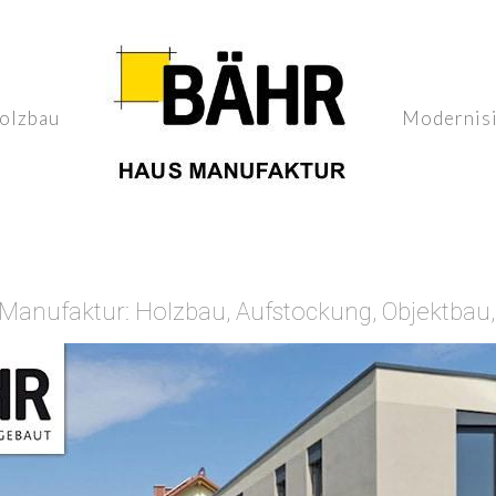
olzbau
Modernis
nufaktur: Holzbau, Aufstockung, Objektbau,