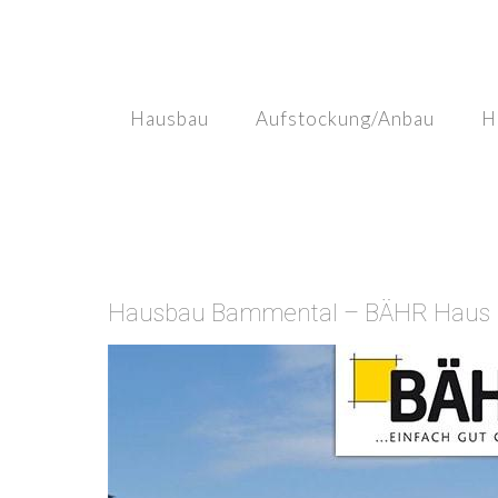
Skip
to
content
Hausbau
Aufstockung/Anbau
H
Hausbau Bammental – BÄHR Haus Ma