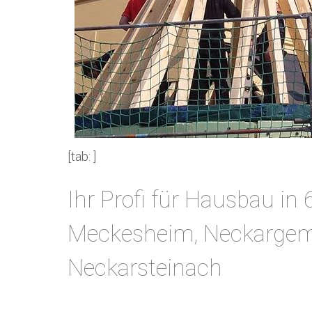
[tab: ]
Ihr Profi für Hausbau i
Meckesheim, Neckargem
Neckarsteinach