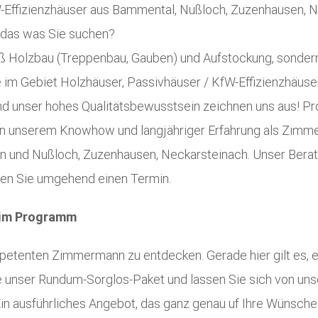
-Effizienzhäuser aus Bammental, Nußloch, Zuzenhausen, N
das was Sie suchen?
bloß Holzbau (Treppenbau, Gauben) und Aufstockung, sonde
im Gebiet Holzhäuser, Passivhäuser / KfW-Effizienzhäuser
nd unser hohes Qualitätsbewusstsein zeichnen uns aus! Prof
von unserem Knowhow und langjähriger Erfahrung als Zim
 und Nußloch, Zuzenhausen, Neckarsteinach. Unser Berat
ren Sie umgehend einen Termin.
 im Programm
kompetenten Zimmermann zu entdecken. Gerade hier gilt es, 
e unser Rundum-Sorglos-Paket und lassen Sie sich von uns
n ausführliches Angebot, das ganz genau uf Ihre Wünsche u