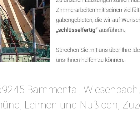
n 69245 Bammental, Wiesenbach,
ünd, Leimen und Nußloch, Zuz