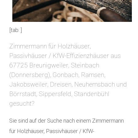
[tab: ]
Zimmermann für Holzhäuser,
Passivhäuser / KfW-Effizienzhäuser aus
67725 Breunigweiler, Steinbach
(Donnersberg), Gonbach, Ramsen,
Jakobsweiler, Dreisen, Neuhemsbach und
Börrstadt, Sippersfeld, Standenbühl
gesucht?
Sie sind auf der Suche nach einem Zimmermann
für Holzhäuser, Passivhäuser / KfW-