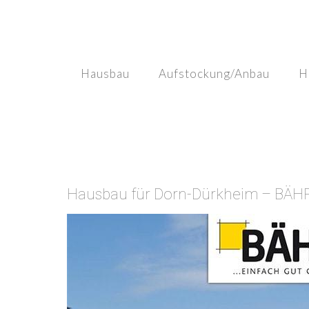
Skip
to
content
Hausbau
Aufstockung/Anbau
H
Hausbau für Dorn-Dürkheim – BÄHR 