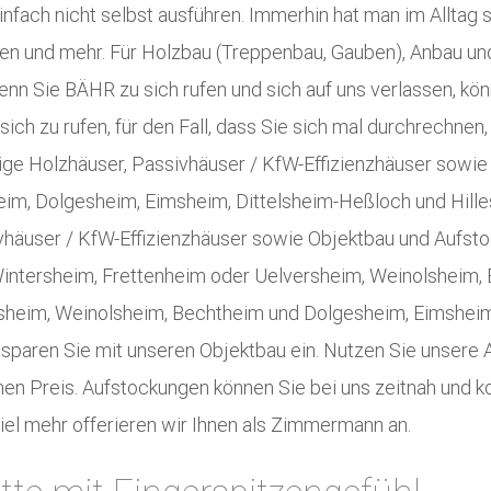
ch nicht selbst ausführen. Immerhin hat man im Alltag sc
ten und mehr. Für Holzbau (Treppenbau, Gauben), Anbau u
n Sie BÄHR zu sich rufen und sich auf uns verlassen, kön
sich zu rufen, für den Fall, dass Sie sich mal durchrechnen,
tige Holzhäuser, Passivhäuser / KfW-Effizienzhäuser sowie
im, Dolgesheim, Eimsheim, Dittelsheim-Heßloch und Hille
vhäuser / KfW-Effizienzhäuser sowie Objektbau und Aufst
Wintersheim, Frettenheim oder Uelversheim, Weinolsheim,
rsheim, Weinolsheim, Bechtheim und Dolgesheim, Eimsheim,
insparen Sie mit unseren Objektbau ein. Nutzen Sie unsere
en Preis. Aufstockungen können Sie bei uns zeitnah und k
el mehr offerieren wir Ihnen als Zimmermann an.