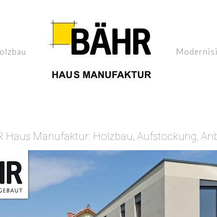
olzbau
Modernis
Haus Manufaktur: Holzbau, Aufstockung, Anb