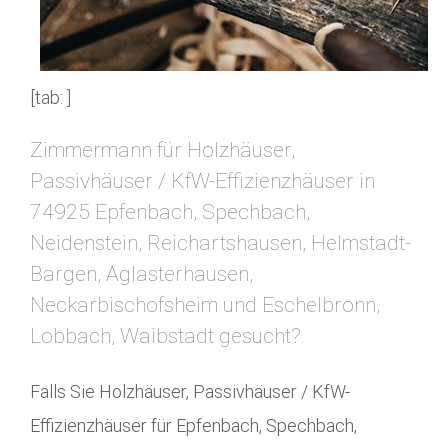
[tab: ]
Zimmermann für Holzhäuser,
Passivhäuser / KfW-Effizienzhäuser in
74925 Epfenbach, Spechbach,
Neidenstein, Reichartshausen, Helmstadt-
Bargen, Aglasterhausen,
Neckarbischofsheim und Eschelbronn,
Lobbach, Waibstadt gesucht?
Falls Sie Holzhäuser, Passivhäuser / KfW-
Effizienzhäuser für Epfenbach, Spechbach,