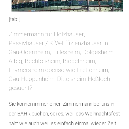
[tab: ]
Zimmermann für Holzhäuser,
Passivhäuser / KfW-Effizienzhäuser in
Gau-Odernheim, Hillesheim, Dolgesheim,
Albig, Bechtolsheim, Biebelnheim,
Framersheim ebenso wie Frettenheim,
Gau-Heppenheim, Dittelsheim-Heßloch
gesucht?
Sie können immer einen Zimmermann bei uns in
der BÄHR buchen, sei es, weil das Weihnachtsfest
naht wie auch weil es einfach einmal wieder Zeit