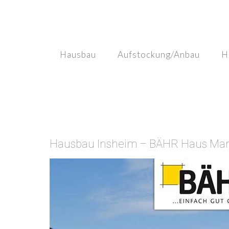
Skip
to
content
Hausbau
Aufstockung/Anbau
H
Hausbau Insheim – BÄHR Haus Manuf