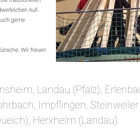
Insheim, Landau (Pfalz), Erlenba
rbach, Impflingen, Steinweiler 
ueich), Herxheim (Landau)