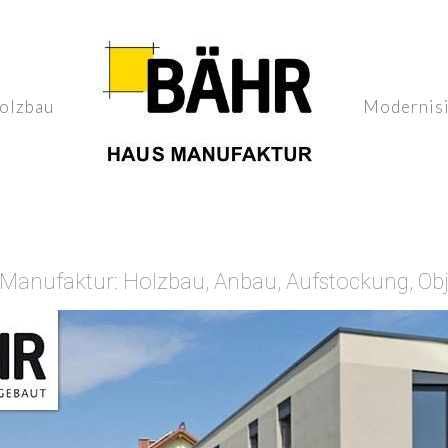
olzbau
Modernis
anufaktur: Holzbau, Anbau, Aufstockung, Ob