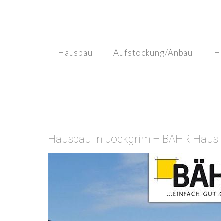
Skip
to
content
Hausbau
Aufstockung/Anbau
H
Hausbau in Jockgrim – BÄHR Haus M