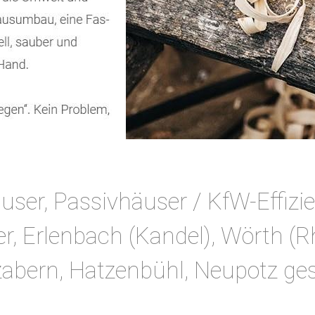
er, Passivhäuser / KfW-Effizie
, Erlenbach (Kandel), Wörth (Rh
abern, Hatzenbühl, Neupotz ge