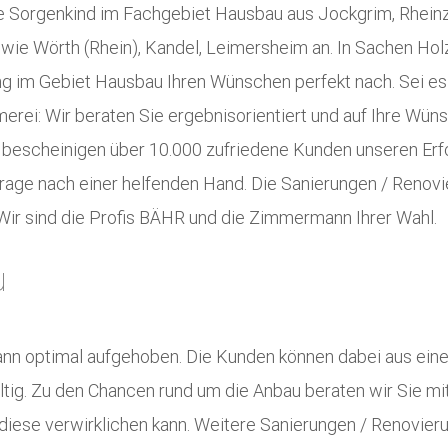
e Sorgenkind im Fachgebiet Hausbau aus Jockgrim, Rheinz
ie Wörth (Rhein), Kandel, Leimersheim an. In Sachen Holz
g im Gebiet Hausbau Ihren Wünschen perfekt nach. Sei es
erei: Wir beraten Sie ergebnisorientiert und auf Ihre Wün
en bescheinigen über 10.000 zufriedene Kunden unseren Er
age nach einer helfenden Hand. Die Sanierungen / Renovi
 Wir sind die Profis BÄHR und die Zimmermann Ihrer Wahl.
u
ann optimal aufgehoben. Die Kunden können dabei aus ein
ältig. Zu den Chancen rund um die Anbau beraten wir Sie m
diese verwirklichen kann. Weitere Sanierungen / Renovie