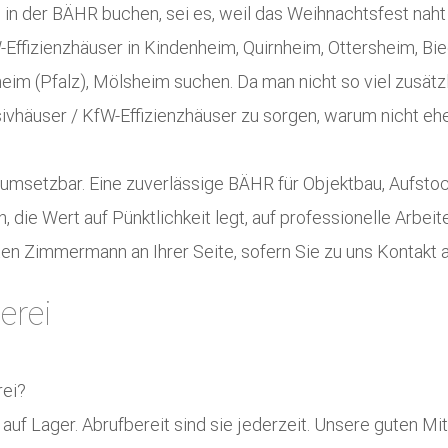
in der BÄHR buchen, sei es, weil das Weihnachtsfest naht 
fW-Effizienzhäuser in Kindenheim, Quirnheim, Ottersheim, 
im (Pfalz), Mölsheim suchen. Da man nicht so viel zusätz
ssivhäuser / KfW-Effizienzhäuser zu sorgen, warum nicht eh
ht umsetzbar. Eine zuverlässige BÄHR für Objektbau, Aufst
die Wert auf Pünktlichkeit legt, auf professionelle Arbeit
ten Zimmermann an Ihrer Seite, sofern Sie zu uns Kontakt
erei
rei?
f Lager. Abrufbereit sind sie jederzeit. Unsere guten Mit