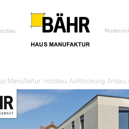
olzbau
Modernis
 Manufaktur: Holzbau, Aufstockung, Anbau, 