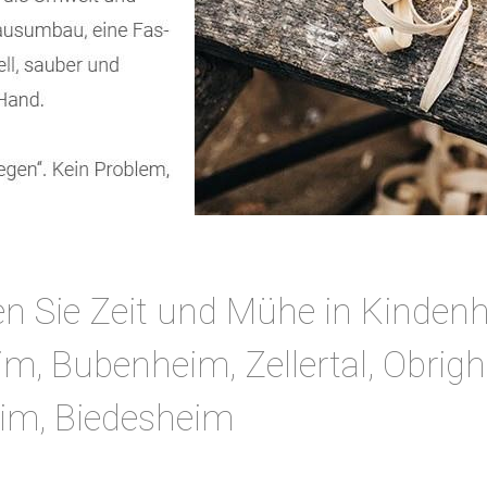
n Sie Zeit und Mühe in Kinden
m, Bubenheim, Zellertal, Obrigh
eim, Biedesheim