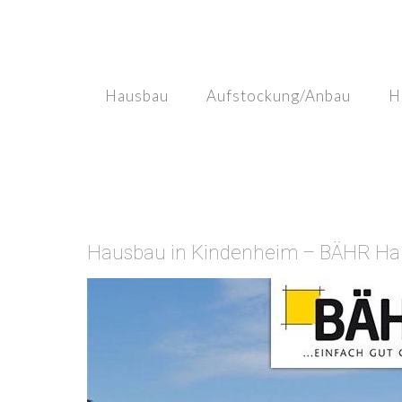
Skip
to
content
Hausbau
Aufstockung/Anbau
H
Hausbau in Kindenheim – BÄHR Haus