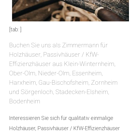
[tab: ]
Buchen Sie uns als Zimmermann für
Holzhäuser, Passivhäuser / KfW-
Effizienzhäuser aus Klein-Winternheim,
Ober-Olm, Nieder-Olm, Essenheim,
Harxheim, Gau-Bischofsheim, Zornheim
und Sörgenloch, Stadecken-Elsheim,
Bodenheim
Interessieren Sie sich für qualitativ einmalige
Holzhäuser, Passivhäuser / KfW-Effizienzhäuser