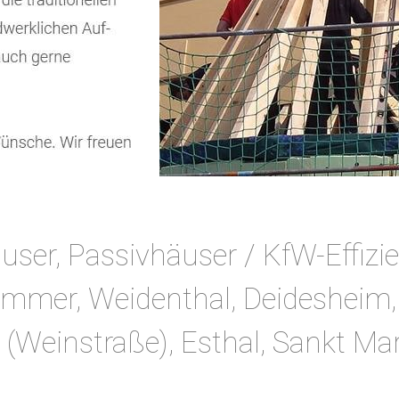
er, Passivhäuser / KfW-Effizi
ammer, Weidenthal, Deidesheim,
(Weinstraße), Esthal, Sankt Ma