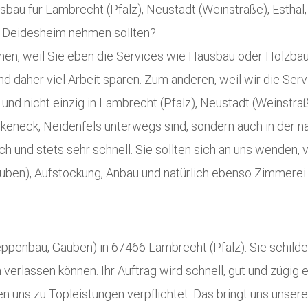
au für Lambrecht (Pfalz), Neustadt (Weinstraße), Esthal,
, Deidesheim nehmen sollten?
einen, weil Sie eben die Services wie Hausbau oder Holzb
 daher viel Arbeit sparen. Zum anderen, weil wir die Ser
und nicht einzig in Lambrecht (Pfalz), Neustadt (Weinstraß
eneck, Neidenfels unterwegs sind, sondern auch in der nä
ich und stets sehr schnell. Sie sollten sich an uns wende
ben), Aufstockung, Anbau und natürlich ebenso Zimmerei a
eppenbau, Gauben) in 67466 Lambrecht (Pfalz). Sie schilder
verlassen können. Ihr Auftrag wird schnell, gut und zügig e
en uns zu Topleistungen verpflichtet. Das bringt uns unsere