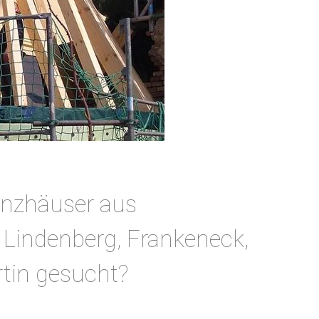
enzhäuser aus
 Lindenberg, Frankeneck,
rtin gesucht?