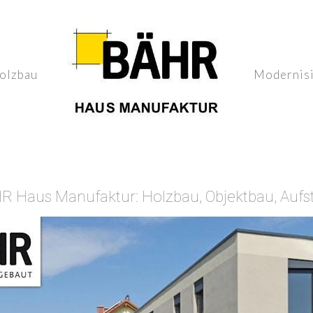
olzbau
Modernis
HR Haus Manufaktur: Holzbau, Objektbau, Auf