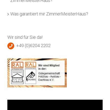
ZimmerMeisterHaus?
Was garantiert mir ZimmerMeisterHaus?
Wir sind für Sie da!
+49 (0)6204 2202