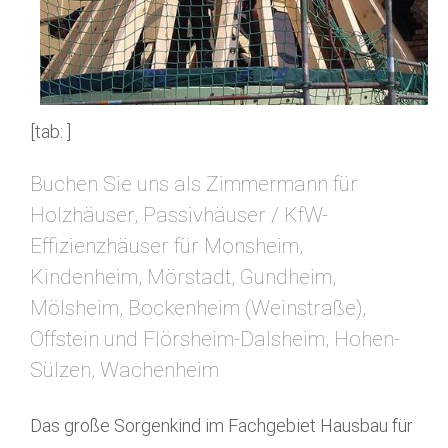
[tab: ]
Buchen Sie uns als Zimmermann für
Holzhäuser, Passivhäuser / KfW-
Effizienzhäuser für Monsheim,
Kindenheim, Mörstadt, Gundheim,
Mölsheim, Bockenheim (Weinstraße),
Offstein und Flörsheim-Dalsheim, Hohen-
Sülzen, Wachenheim
Das große Sorgenkind im Fachgebiet Hausbau für