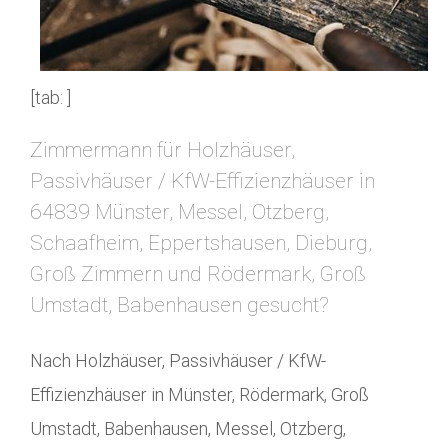
[tab: ]
Zimmermann für Holzhäuser,
Passivhäuser / KfW-Effizienzhäuser in
64839 Münster, Messel, Otzberg,
Schaafheim, Eppertshausen, Dieburg,
Groß Zimmern und Rödermark, Groß
Umstadt, Babenhausen gesucht?
Nach Holzhäuser, Passivhäuser / KfW-
Effizienzhäuser in Münster, Rödermark, Groß
Umstadt, Babenhausen, Messel, Otzberg,