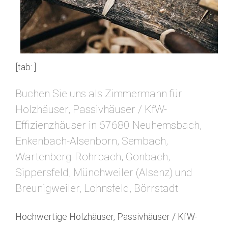
[tab: ]
Buchen Sie uns als Zimmermann für
Holzhäuser, Passivhäuser / KfW-
Effizienzhäuser in 67680 Neuhemsbach,
Enkenbach-Alsenborn, Sembach,
Wartenberg-Rohrbach, Gonbach,
Sippersfeld, Münchweiler (Alsenz) und
Breunigweiler, Lohnsfeld, Börrstadt
Hochwertige Holzhäuser, Passivhäuser / KfW-