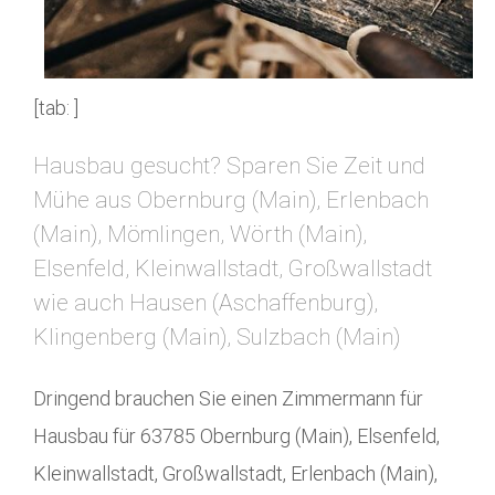
[tab: ]
Hausbau gesucht? Sparen Sie Zeit und
Mühe aus Obernburg (Main), Erlenbach
(Main), Mömlingen, Wörth (Main),
Elsenfeld, Kleinwallstadt, Großwallstadt
wie auch Hausen (Aschaffenburg),
Klingenberg (Main), Sulzbach (Main)
Dringend brauchen Sie einen Zimmermann für
Hausbau für 63785 Obernburg (Main), Elsenfeld,
Kleinwallstadt, Großwallstadt, Erlenbach (Main),