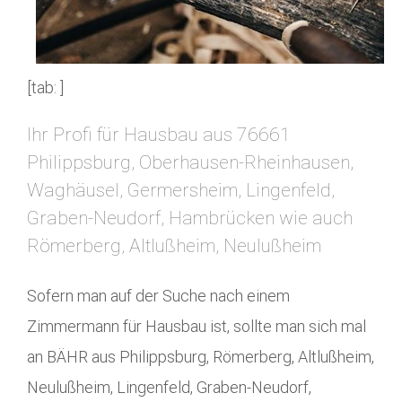
[tab: ]
Ihr Profi für Hausbau aus 76661
Philippsburg, Oberhausen-Rheinhausen,
Waghäusel, Germersheim, Lingenfeld,
Graben-Neudorf, Hambrücken wie auch
Römerberg, Altlußheim, Neulußheim
Sofern man auf der Suche nach einem
Zimmermann für Hausbau ist, sollte man sich mal
an BÄHR aus Philippsburg, Römerberg, Altlußheim,
Neulußheim, Lingenfeld, Graben-Neudorf,