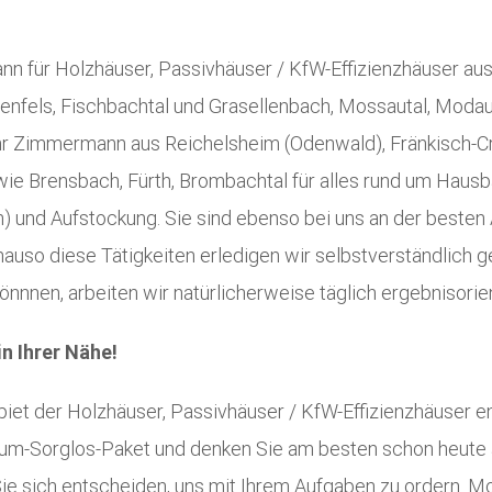
n für Holzhäuser, Passivhäuser / KfW-Effizienzhäuser au
enfels, Fischbachtal und Grasellenbach, Mossautal, Modau
r Ihr Zimmermann aus Reichelsheim (Odenwald), Fränkisch-C
e Brensbach, Fürth, Brombachtal für alles rund um Hausba
) und Aufstockung. Sie sind ebenso bei uns an der besten
so diese Tätigkeiten erledigen wir selbstverständlich gern
önnnen, arbeiten wir natürlicherweise täglich ergebnisorien
n Ihrer Nähe!
iet der Holzhäuser, Passivhäuser / KfW-Effizienzhäuser en
um-Sorglos-Paket und denken Sie am besten schon heute an 
 Sie sich entscheiden, uns mit Ihrem Aufgaben zu ordern. M