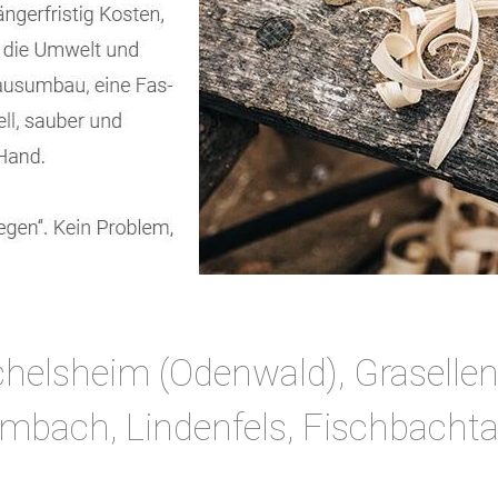
helsheim (Odenwald), Grasellen
mbach, Lindenfels, Fischbachta