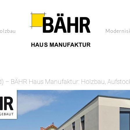
olzbau
Modernis
) – BÄHR Haus Manufaktur: Holzbau, Aufstoc