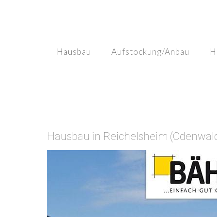
Skip
to
content
Hausbau
Aufstockung/Anbau
H
Hausbau in Reichelsheim (Odenwald