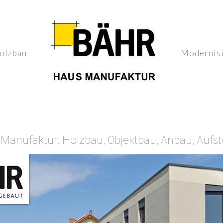
olzbau
Modernis
anufaktur: Holzbau, Objektbau, Anbau, Aufs