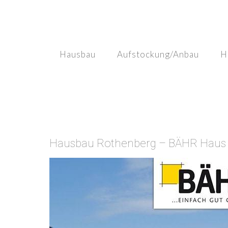
Skip
to
content
Hausbau
Aufstockung/Anbau
H
Hausbau Rothenberg – BÄHR Haus M