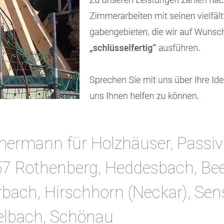
mermann für Holzhäuser, Passiv
57 Rothenberg, Heddesbach, Bee
erbach, Hirschhorn (Neckar), Se
elbach, Schönau