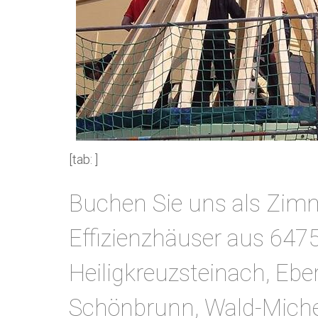
[tab: ]
Buchen Sie uns als Zim
Effizienzhäuser aus 647
Heiligkreuzsteinach, Eb
Schönbrunn, Wald-Mich