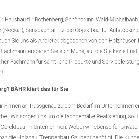
für Hausbau für Rothenberg, Schönbrunn, Wald-Michelbach
 (Neckar), Sensbachtal. Für die Objektbau, für Aufstockun
auen Sie uns als Anbieter, abgesehen von den Holzhäuser,
s Fachmann, ersparen Sie sich Mühe, auf die Sie keine Lust
tlicher Fachmann für sämtliche Produkte und Serviceleistu
n!
rg? BÄHR klärt das für Sie
für Firmen an. Passgenau zu dem Bedarf im Unternehmen er
bei. Wir sorgen uns um die fachgemäße Realisierung, soll
 Objektbau im Unternehmen. Wobei wir ebenso für private 
an die Holzbau (Treppenbau, Gauben) benötigt. Die Kund