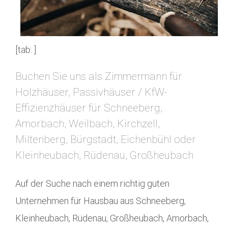
[tab: ]
Buchen Sie uns als Zimmermann für
Holzhäuser, Passivhäuser / KfW-
Effizienzhäuser für Schneeberg,
Amorbach, Weilbach, Kirchzell,
Miltenberg, Bürgstadt, Eichenbühl oder
Kleinheubach, Rüdenau, Großheubach
Auf der Suche nach einem richtig guten
Unternehmen für Hausbau aus Schneeberg,
Kleinheubach, Rüdenau, Großheubach, Amorbach,