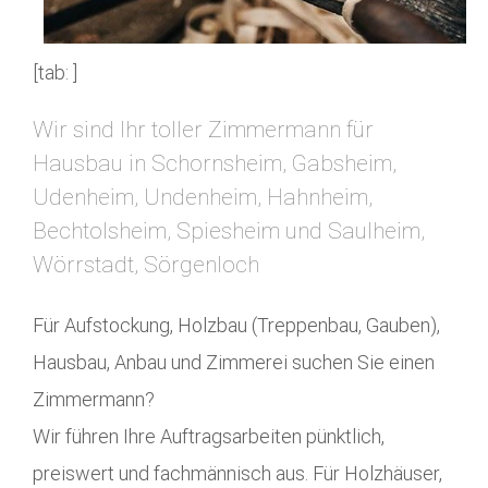
[tab: ]
Wir sind Ihr toller Zimmermann für
Hausbau in Schornsheim, Gabsheim,
Udenheim, Undenheim, Hahnheim,
Bechtolsheim, Spiesheim und Saulheim,
Wörrstadt, Sörgenloch
Für Aufstockung, Holzbau (Treppenbau, Gauben),
Hausbau, Anbau und Zimmerei suchen Sie einen
Zimmermann?
Wir führen Ihre Auftragsarbeiten pünktlich,
preiswert und fachmännisch aus. Für Holzhäuser,