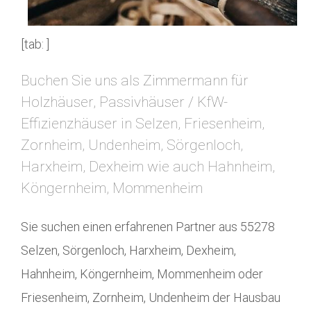
[tab: ]
Buchen Sie uns als Zimmermann für
Holzhäuser, Passivhäuser / KfW-
Effizienzhäuser in Selzen, Friesenheim,
Zornheim, Undenheim, Sörgenloch,
Harxheim, Dexheim wie auch Hahnheim,
Köngernheim, Mommenheim
Sie suchen einen erfahrenen Partner aus 55278
Selzen, Sörgenloch, Harxheim, Dexheim,
Hahnheim, Köngernheim, Mommenheim oder
Friesenheim, Zornheim, Undenheim der Hausbau