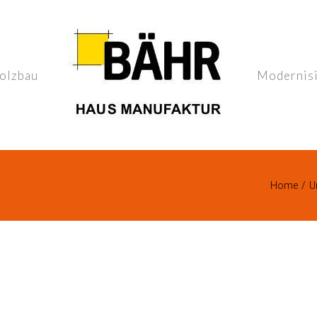
olzbau
Modernis
Home
/
U