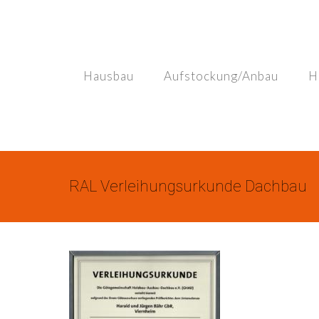
Skip
to
content
Hausbau
Aufstockung/Anbau
H
RAL Verleihungsurkunde Dachbau