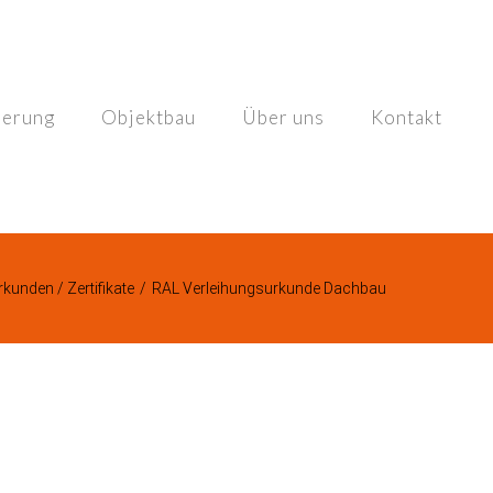
ierung
Objektbau
Über uns
Kontakt
rkunden / Zertifikate
/
RAL Verleihungsurkunde Dachbau