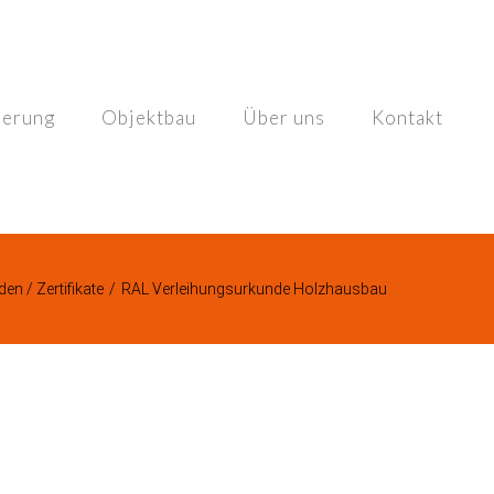
ierung
Objektbau
Über uns
Kontakt
en / Zertifikate
/
RAL Verleihungsurkunde Holzhausbau