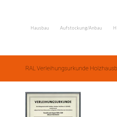
Skip
to
content
Hausbau
Aufstockung/Anbau
H
RAL Verleihungsurkunde Holzhaus