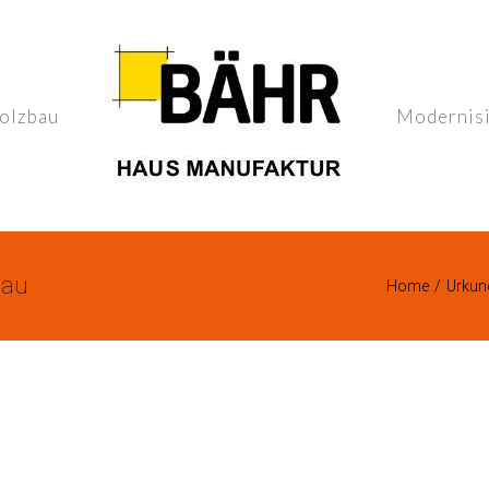
olzbau
Modernis
bau
Home
/
Urkund