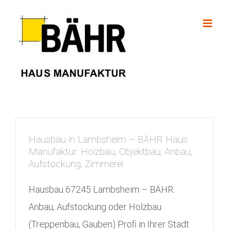
Skip
to
content
Hausbau in Lambsheim – BÄHR Haus
Manufaktur: Holzbau, Objektbau, Anbau,
Aufstockung, Zimmerei
Hausbau 67245 Lambsheim – BÄHR.
Anbau, Aufstockung oder Holzbau
(Treppenbau, Gauben) Profi in Ihrer Stadt