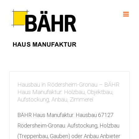
Skip
to
content
Hausbau in Rödersheim-Gronau – BÄHR
Haus Manufaktur: Holzbau, Objektbau,
Aufstockung, Anbau, Zimmerei
BÄHR Haus Manufaktur: Hausbau 67127
Rödersheim-Gronau. Aufstockung, Holzbau
(Treppenbau, Gauben) oder Anbau Anbieter