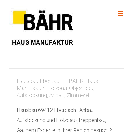
Skip
to
content
Hausbau Eberbach – BÄHR Haus
Manufaktur: Holzbau, Objektbau,
Aufstockung, Anbau, Zimmerei
Hausbau 69412 Eberbach . Anbau,
Aufstockung und Holzbau (Treppenbau,
Gauben) Experte in Ihrer Region gesucht?