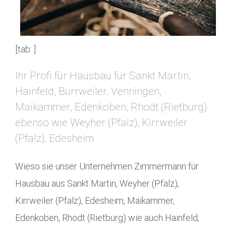
[tab: ]
Ihr Profi für Hausbau für Sankt Martin,
Hainfeld, Burrweiler, Venningen,
Maikammer, Edenkoben, Rhodt (Rietburg)
ebenso wie Weyher (Pfalz), Kirrweiler
(Pfalz), Edesheim
Wieso sie unser Unternehmen Zimmermann für
Hausbau aus Sankt Martin, Weyher (Pfalz),
Kirrweiler (Pfalz), Edesheim, Maikammer,
Edenkoben, Rhodt (Rietburg) wie auch Hainfeld,