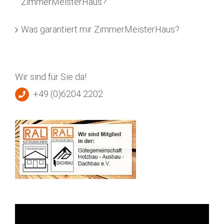
ZimmerMeisterHaus?
Was garantiert mir ZimmerMeisterHaus?
Wir sind für Sie da!
+49 (0)6204 2202