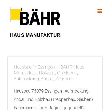
Skip
to
content
Hausbau in Essingen – BÄHR Haus
Manufaktur: Holzbau, Objektbau,
Aufstockung, Anbau, Zimmerei
Hausbau 76879 Essingen . Aufstockung,
Anbau und Holzbau (Treppenbau, Gauben)
Fachmann in Ihrer Region gegoogelt?